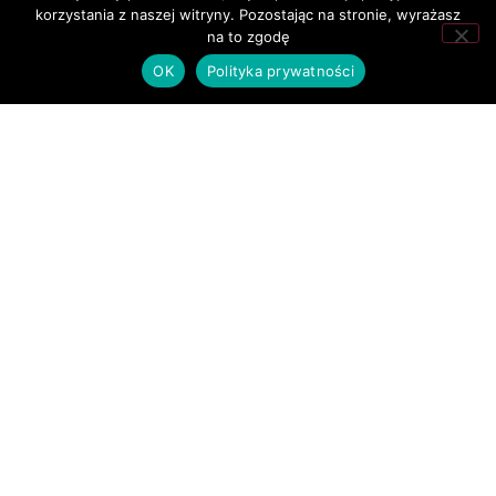
korzystania z naszej witryny. Pozostając na stronie, wyrażasz
na to zgodę
OK
Polityka prywatności
Studnia nr 13 uruchomiona!
Lokalizacja: Pajiya Pind Lahore.
CZYTAJ WIĘCEJ »
11/04/2021
Brak komentarzy
WOLNI LUDZIE