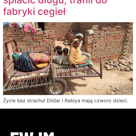
fabryki cegieł
Życie bez strachu! Dildar i Rabiya mają czworo dzieci.