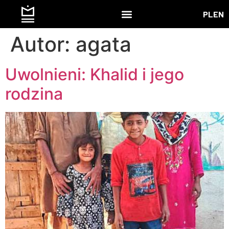
PL
EN
Autor:
agata
Uwolnieni: Khalid i jego
rodzina