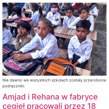
Nie dawno we wszystkich szkołach zostały przerobione
podręczniki.
Amjad i Rehana w fabryce
cegieł pracowali przez 18