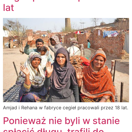
lat
Amjad i Rehana w fabryce cegieł pracowali przez 18 lat.
Ponieważ nie byli w stanie
spłacić długu, trafili do